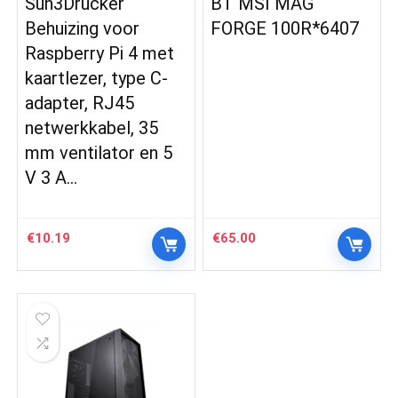
Sun3Drucker
BT MSI MAG
Behuizing voor
FORGE 100R*6407
Raspberry Pi 4 met
kaartlezer, type C-
adapter, RJ45
netwerkkabel, 35
mm ventilator en 5
V 3 A…
€
10.19
€
65.00