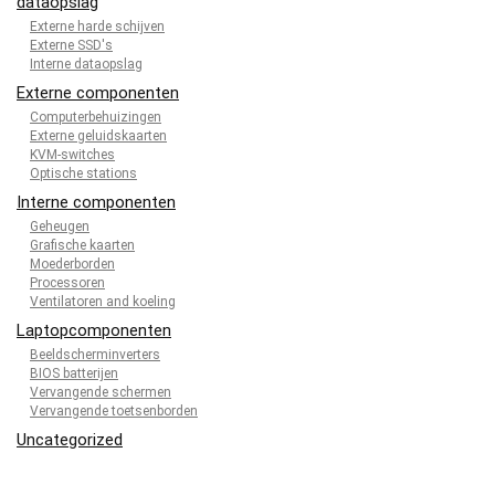
dataopslag
Externe harde schijven
Externe SSD's
Interne dataopslag
Externe componenten
Computerbehuizingen
Externe geluidskaarten
KVM-switches
Optische stations
Interne componenten
Geheugen
Grafische kaarten
Moederborden
Processoren
Ventilatoren and koeling
Laptopcomponenten
Beeldscherminverters
BIOS batterijen
Vervangende schermen
Vervangende toetsenborden
Uncategorized