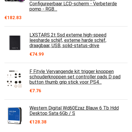
Configureerbaar LCD-scherm - Verbeterde
pomp - RGB…
€
182.83
LXSTARS 2t Ssd externe high-speed
leesharde schijf, externe harde schijf,
draagbaar, USB, solid-status-drive
€
74.99
F Fityle Vervangende kit trigger knoppen
schouderknoppen set controller pads D pad
button thumb grip stick voor PS4…
€
7.76
Western Digital Wd60Ezaz Blauw 6 Tb Hdd
Desktop Sata 6Gb / S
€
128.38