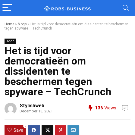
Home
»
blogs
»
Het is tijd voor democratieën om dissidenten te beschermen
tegen spyware – TechCrunch
Tech
Het is tijd voor
democratieën om
dissidenten te
beschermen tegen
spyware – TechCrunch
Stylishweb
136
Views
December 13, 2021
0
Save