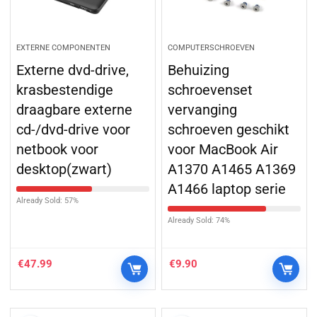
EXTERNE COMPONENTEN
COMPUTERSCHROEVEN
Externe dvd-drive,
Behuizing
krasbestendige
schroevenset
draagbare externe
vervanging
cd-/dvd-drive voor
schroeven geschikt
netbook voor
voor MacBook Air
desktop(zwart)
A1370 A1465 A1369
A1466 laptop serie
Already Sold: 57%
Already Sold: 74%
€
47.99
€
9.90