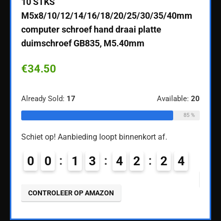
ebook
10 STKS
Graci
M5x8/10/12/14/16/18/20/25/30/35/40mm
Scre
computer schroef hand draai platte
Stee
duimschroef GB835, M5.40mm
€
29
€
34.50
ble:
60
Alread
Already Sold:
17
Available:
20
68 %
85 %
Schiet
Schiet op! Aanbieding loopt binnenkort af.
0
0
0
0
1
3
4
2
2
3
4
CON
CONTROLEER OP AMAZON