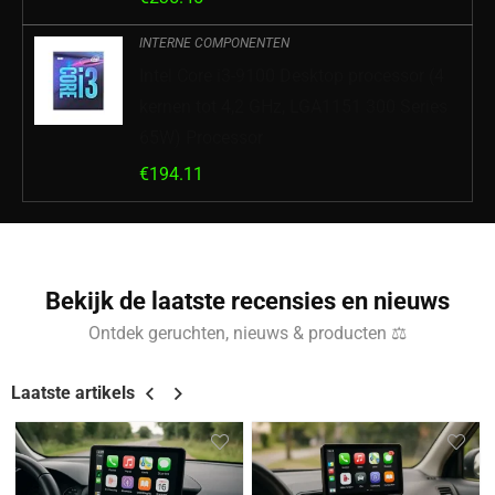
INTERNE COMPONENTEN
Intel Core i3-9100 Desktop processor (4
kernen tot 4,2 GHz, LGA1151 300 Series
65W) Processor
€
194.11
Bekijk de laatste recensies en nieuws
Ontdek geruchten, nieuws & producten ⚖
Laatste artikels