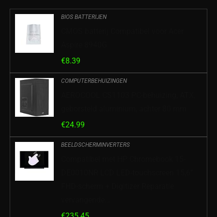
BIOS BATTERIJEN
CMOS batterij Compatibel voor Acer
Aspire 8940G
€
8.39
COMPUTERBEHUIZINGEN
AEROCOOL CS1103 PC-behuizing, ATX,
geborsteld aluminium, achter 80 mm
€
24.99
BEELDSCHERMINVERTERS
Compatibel met HP Chromebook 15-
DE0010NR LCD LED-touchscreen 15,6”
FHD-scherm + Digitizer Reparatie
vervangende…
€
235.45