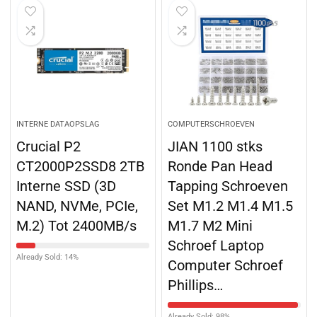
INTERNE DATAOPSLAG
COMPUTERSCHROEVEN
Crucial P2
JIAN 1100 stks
CT2000P2SSD8 2TB
Ronde Pan Head
Interne SSD (3D
Tapping Schroeven
NAND, NVMe, PCIe,
Set M1.2 M1.4 M1.5
M.2) Tot 2400MB/s
M1.7 M2 Mini
Schroef Laptop
Already Sold: 14%
Computer Schroef
Phillips…
Already Sold: 98%