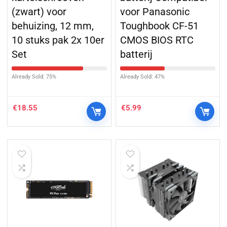
(zwart) voor
voor Panasonic
behuizing, 12 mm,
Toughbook CF-51
10 stuks pak 2x 10er
CMOS BIOS RTC
Set
batterij
Already Sold: 75%
Already Sold: 47%
€
18.55
€
5.99