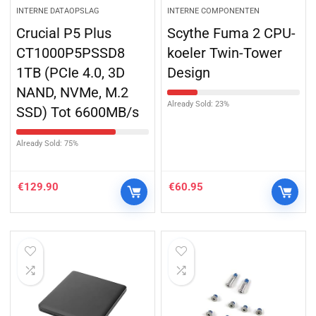
INTERNE DATAOPSLAG
INTERNE COMPONENTEN
Crucial P5 Plus
Scythe Fuma 2 CPU-
CT1000P5PSSD8
koeler Twin-Tower
1TB (PCIe 4.0, 3D
Design
NAND, NVMe, M.2
Already Sold: 23%
SSD) Tot 6600MB/s
Already Sold: 75%
€
129.90
€
60.95