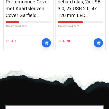
Portemonnee Cover
gehard glas, 2x USB
met Kaartsleuven
3.0, 2x USB 2.0, 4x
Cover Garfield…
120 mm LED…
Already Sold: 30%
Already Sold: 55%
€
5.49
€
64.90