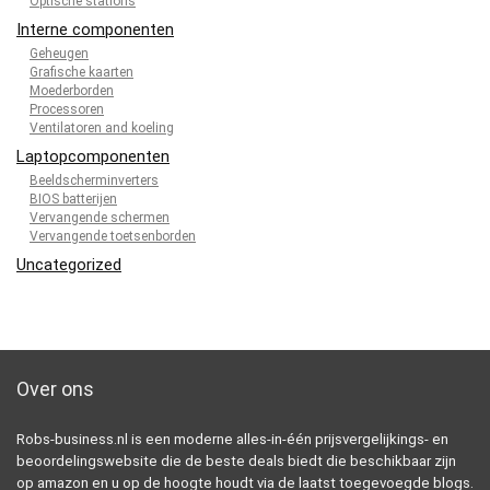
Optische stations
Interne componenten
Geheugen
Grafische kaarten
Moederborden
Processoren
Ventilatoren and koeling
Laptopcomponenten
Beeldscherminverters
BIOS batterijen
Vervangende schermen
Vervangende toetsenborden
Uncategorized
Over ons
Robs-business.nl is een moderne alles-in-één prijsvergelijkings- en
beoordelingswebsite die de beste deals biedt die beschikbaar zijn
op amazon en u op de hoogte houdt via de laatst toegevoegde blogs.