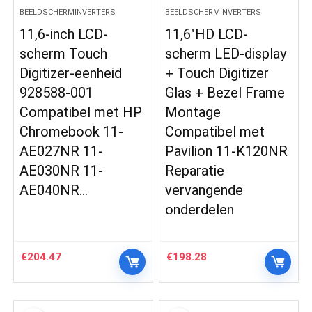
BEELDSCHERMINVERTERS
BEELDSCHERMINVERTERS
11,6-inch LCD-
11,6″HD LCD-
scherm Touch
scherm LED-display
Digitizer-eenheid
+ Touch Digitizer
928588-001
Glas + Bezel Frame
Compatibel met HP
Montage
Chromebook 11-
Compatibel met
AE027NR 11-
Pavilion 11-K120NR
AE030NR 11-
Reparatie
AE040NR…
vervangende
onderdelen
€
204.47
€
198.28