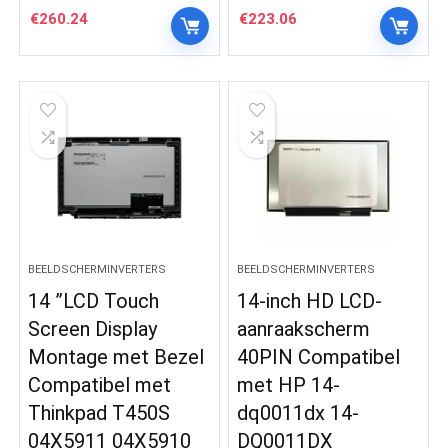
€
260.24
€
223.06
BEELDSCHERMINVERTERS
BEELDSCHERMINVERTERS
14 ”LCD Touch
14-inch HD LCD-
Screen Display
aanraakscherm
Montage met Bezel
40PIN Compatibel
Compatibel met
met HP 14-
Thinkpad T450S
dq0011dx 14-
04X5911 04X5910
DQ0011DX