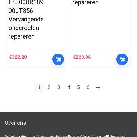
Fru 00UR189
repareren
00JT856
Vervangende
onderdelen
repareren
€
322.20
€
223.06
1
2
3
4
5
6
→
Over ons
Robs-business.nl is een moderne alles-in-één prijsvergelijkings- en