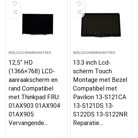
BEELDSCHERMINVERTERS
BEELDSCHERMINVERTERS
12,5” HD
13.3 inch Lcd-
(1366×768) LCD-
scherm Touch
aanraakscherm en
Montage met Bezel
rand Compatibel
Compatibel met
met Thinkpad FRU:
Pavilion 13-S121CA
01AX903 01AX904
13-S121DS 13-
01AX905
S122DS 13-S122NR
Vervangende…
Reparatie…