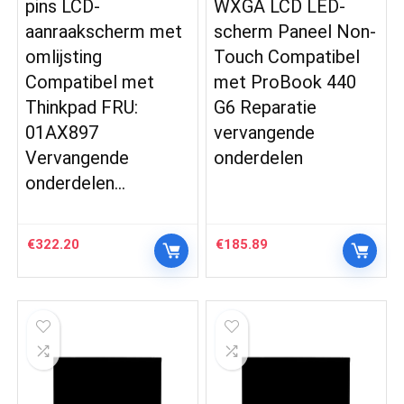
pins LCD-
WXGA LCD LED-
aanraakscherm met
scherm Paneel Non-
omlijsting
Touch Compatibel
Compatibel met
met ProBook 440
Thinkpad FRU:
G6 Reparatie
01AX897
vervangende
Vervangende
onderdelen
onderdelen…
€
322.20
€
185.89