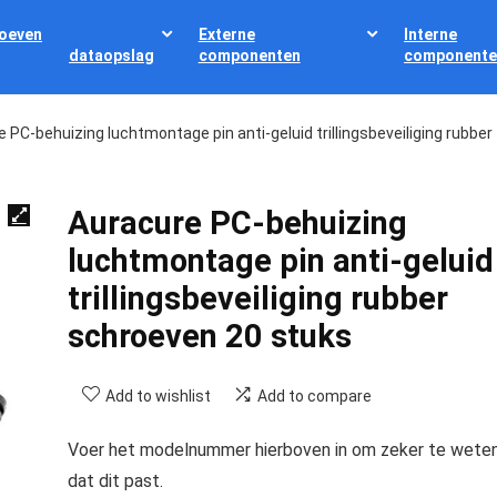
oeven
Externe
Interne
dataopslag
componenten
componente
 PC-behuizing luchtmontage pin anti-geluid trillingsbeveiliging rubber
Auracure PC-behuizing
luchtmontage pin anti-geluid
trillingsbeveiliging rubber
schroeven 20 stuks
Add to wishlist
Add to compare
Voer het modelnummer hierboven in om zeker te wete
dat dit past.