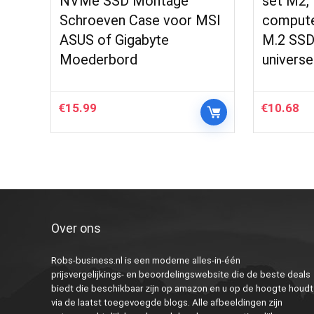
NVMe SSD Montage
set M2,
Schroeven Case voor MSI
compute
ASUS of Gigabyte
M.2 SSD
Moederbord
universe
€
15.99
€
10.68
Over ons
Robs-business.nl is een moderne alles-in-één
prijsvergelijkings- en beoordelingswebsite die de beste deals
biedt die beschikbaar zijn op amazon en u op de hoogte houdt
via de laatst toegevoegde blogs. Alle afbeeldingen zijn