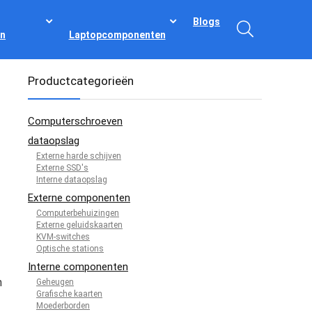
Blogs
n
Laptopcomponenten
Productcategorieën
Computerschroeven
dataopslag
Externe harde schijven
Externe SSD's
Interne dataopslag
Externe componenten
Computerbehuizingen
Externe geluidskaarten
KVM-switches
Optische stations
Interne componenten
n
Geheugen
Grafische kaarten
Moederborden