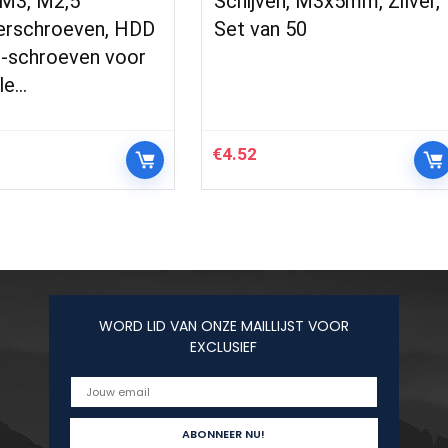
 M3, M2,5
Schijven, M3x5mm, Zilver,
rschroeven, HDD
Set van 50
-schroeven voor
le…
€
4.52
WORD LID VAN ONZE MAILLIJST VOOR
EXCLUSIEF