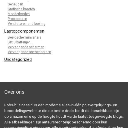
Geheugen
Grafische kaarten
Moederborden
Processoren
Ventilatoren and koeling
Laptopcomponenten
Beeldscherminverters
BIOS batterijen
Vervangende schermen
Vervangende toetsenborden
Uncategorized
Over ons
Robs-business.nl is een moderne alles-in-één prijsvergelijkings- en
beoordelingswebsite die de beste deals biedt die beschikbaar zijn
op amazon en u op de hoogte houdt via de laatst toegevoegde blogs.
Alle afbeeldingen zijn auteursrechtelijk beschermd door hun
respectievelijke eigenaren. Alle geciteerde inhoud is afgeleid van hun