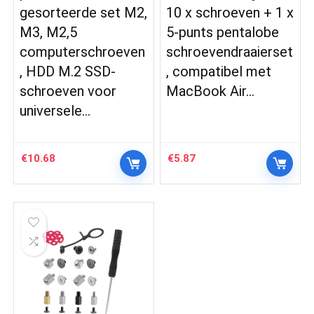
gesorteerde set M2,
10 x schroeven + 1 x
M3, M2,5
5-punts pentalobe
computerschroeven
schroevendraaierset
, HDD M.2 SSD-
, compatibel met
schroeven voor
MacBook Air…
universele…
€
10.68
€
5.87