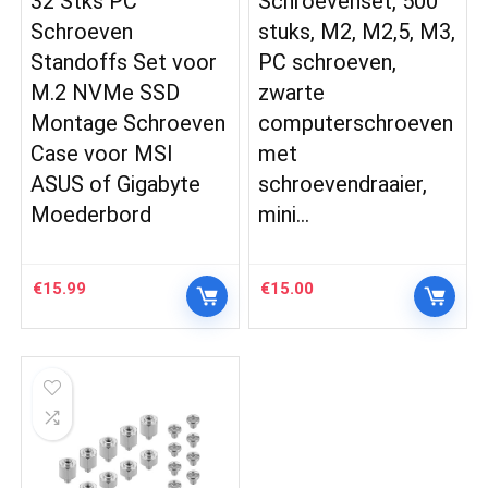
32 Stks PC
Schroevenset, 500
Schroeven
stuks, M2, M2,5, M3,
Standoffs Set voor
PC schroeven,
M.2 NVMe SSD
zwarte
Montage Schroeven
computerschroeven
Case voor MSI
met
ASUS of Gigabyte
schroevendraaier,
Moederbord
mini…
€
15.99
€
15.00