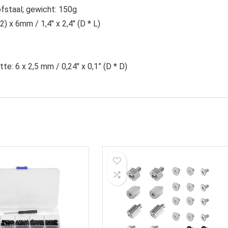
fstaal; gewicht: 150g
) x 6mm / 1,4″ x 2,4″ (D * L)
te: 6 x 2,5 mm / 0,24″ x 0,1” (D * D)