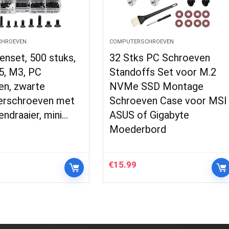
HROEVEN
COMPUTERSCHROEVEN
nset, 500 stuks,
32 Stks PC Schroeven
5, M3, PC
Standoffs Set voor M.2
en, zwarte
NVMe SSD Montage
rschroeven met
Schroeven Case voor MSI
ndraaier, mini…
ASUS of Gigabyte
Moederbord
€
15.99