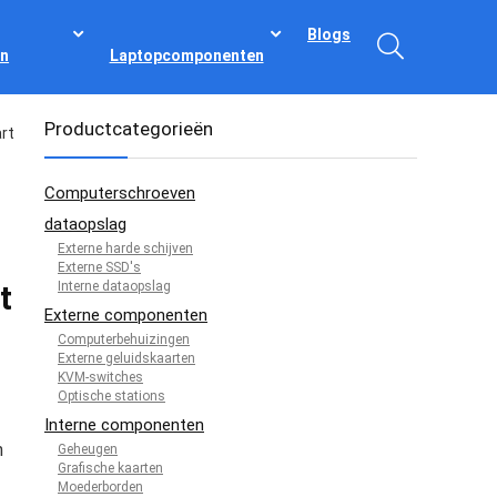
Blogs
n
Laptopcomponenten
Productcategorieën
rt
Computerschroeven
dataopslag
Externe harde schijven
Externe SSD's
Interne dataopslag
t
Externe componenten
Computerbehuizingen
Externe geluidskaarten
KVM-switches
Optische stations
Interne componenten
n
Geheugen
Grafische kaarten
Moederborden