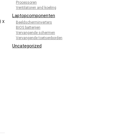
Processoren
Ventilatoren and koeling
Laptopcomponenten
) x
Beeldscherminverters
BIOS batterijen
Vervangende schermen
Vervangende toetsenborden
Uncategorized