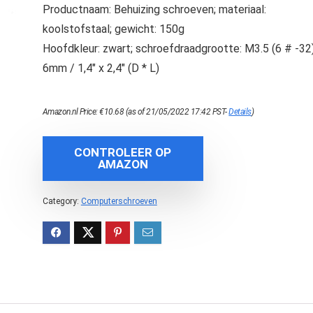
Productnaam: Behuizing schroeven; materiaal:
koolstofstaal; gewicht: 150g
Hoofdkleur: zwart; schroefdraadgrootte: M3.5 (6 # -32
6mm / 1,4″ x 2,4″ (D * L)
Amazon.nl Price:
€
10.68
(as of 21/05/2022 17:42 PST-
Details
)
CONTROLEER OP
AMAZON
Category:
Computerschroeven