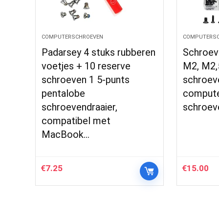
COMPUTERSCHROEVEN
COMPUTERSC
Padarsey 4 stuks rubberen
Schroeve
voetjes + 10 reserve
M2, M2,
schroeven 1 5-punts
schroev
pentalobe
compute
schroevendraaier,
schroeve
compatibel met
MacBook…
€
7.25
€
15.00