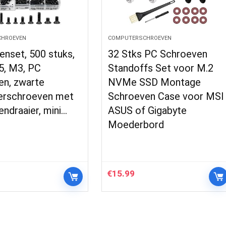
HROEVEN
COMPUTERSCHROEVEN
nset, 500 stuks,
32 Stks PC Schroeven
5, M3, PC
Standoffs Set voor M.2
en, zwarte
NVMe SSD Montage
rschroeven met
Schroeven Case voor MSI
ndraaier, mini…
ASUS of Gigabyte
Moederbord
€
15.99