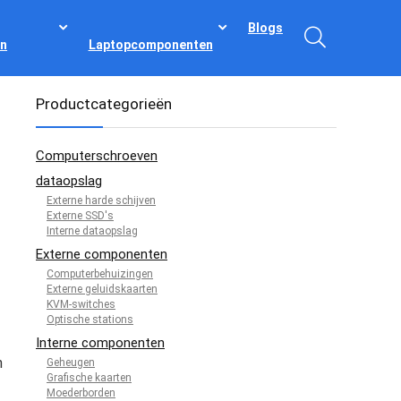
Blogs
n
Laptopcomponenten
Productcategorieën
Computerschroeven
dataopslag
Externe harde schijven
Externe SSD's
Interne dataopslag
Externe componenten
Computerbehuizingen
Externe geluidskaarten
KVM-switches
Optische stations
Interne componenten
n
Geheugen
Grafische kaarten
Moederborden