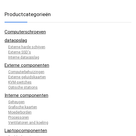
Productcategorieën
Computerschroeven
dataopslag
Externe harde schijven
Externe SSD's
Interne dataopslag
Externe componenten
Computerbehuizingen
Externe geluidskaarten
KVM-switches
Optische stations
Interne componenten
Geheugen
Grafische kaarten
Moederborden
Processoren
Ventilatoren and koeling
Laptopcomponenten