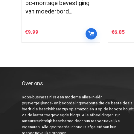
pc-montage bevestiging
van moederbord…
€
9.99
€
6.85
Over ons
Robs-business.nl is een moderne alles-in-één
prijsvergelijkings- en beoordelingswebsite die de beste deals
biedt die beschikbaar zijn op amazon en u op de hoogte houdt
via de laatst toegevoegde blogs. Alle afbeeldingen zijn
auteursrechtelijk beschermd door hun respectievelijke
eigenaren. Alle geciteerde inhoud is afgeleid van hun
respectievelijke bronnen.