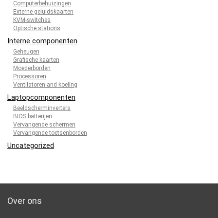
Computerbehuizingen
Externe geluidskaarten
KVM-switches
Optische stations
Interne componenten
Geheugen
Grafische kaarten
Moederborden
Processoren
Ventilatoren and koeling
Laptopcomponenten
Beeldscherminverters
BIOS batterijen
Vervangende schermen
Vervangende toetsenborden
Uncategorized
Over ons