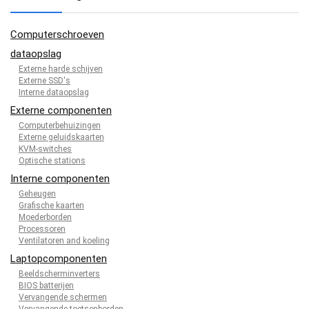
Computerschroeven
dataopslag
Externe harde schijven
Externe SSD's
Interne dataopslag
Externe componenten
Computerbehuizingen
Externe geluidskaarten
KVM-switches
Optische stations
Interne componenten
Geheugen
Grafische kaarten
Moederborden
Processoren
Ventilatoren and koeling
Laptopcomponenten
Beeldscherminverters
BIOS batterijen
Vervangende schermen