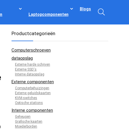
Blogs
n
Laptopcomponenten
Productcategorieën
Computerschroeven
dataopslag
Externe harde schijven
Externe SSD's
Interne dataopslag
e
Externe componenten
Computerbehuizingen
Externe geluidskaarten
KVM-switches
Optische stations
Interne componenten
Geheugen
Grafische kaarten
n
Moederborden