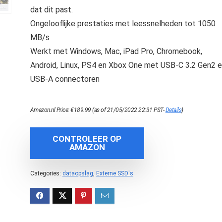
dat dit past.
Ongelooflijke prestaties met leessnelheden tot 1050
MB/s
Werkt met Windows, Mac, iPad Pro, Chromebook,
Android, Linux, PS4 en Xbox One met USB-C 3.2 Gen2 
USB-A connectoren
Amazon.nl Price:
€
189.99
(as of 21/05/2022 22:31 PST-
Details
)
CONTROLEER OP
AMAZON
Categories:
dataopslag
,
Externe SSD's