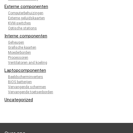
Externe componenten
Computerbehuizingen
Externe geluidskaarten
KVM-switches
Optische stations
Interne componenten
Geheugen
Grafische kaarten
Moederborden
Processoren
Ventilatoren and koeling
Laptopcomponenten
Beeldscherminverters
BIOS batterijen
Vervangende schermen
Vervangende toetsenborden
Uncategorized