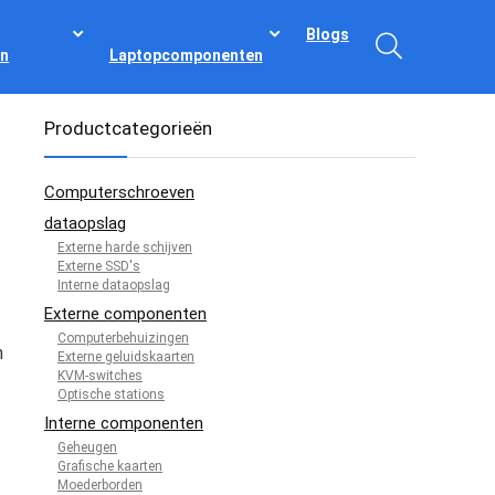
Blogs
n
Laptopcomponenten
Productcategorieën
Computerschroeven
dataopslag
Externe harde schijven
Externe SSD's
Interne dataopslag
Externe componenten
Computerbehuizingen
n
Externe geluidskaarten
KVM-switches
Optische stations
Interne componenten
Geheugen
Grafische kaarten
Moederborden