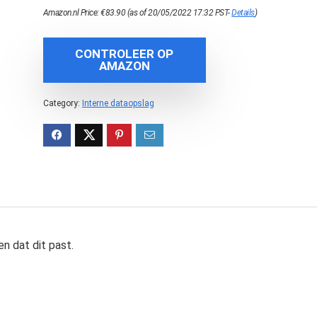
Amazon.nl Price:
€
83.90
(as of 20/05/2022 17:32 PST-
Details
)
CONTROLEER OP
AMAZON
Category:
Interne dataopslag
n dat dit past.