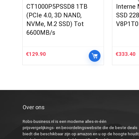
CT1000P5PSSD8 1TB
Interne
(PCIe 4.0, 3D NAND,
SSD 228
NVMe, M.2 SSD) Tot
V8P1T
6600MB/s
€
129.90
€
333.40
Over ons
Robs-business.nl is een moderne alles-in-één
prijsvergelijkings- en beoordelingswebsite die de beste deals
biedt die beschikbaar zijn op amazon en u op de hoogte houdt