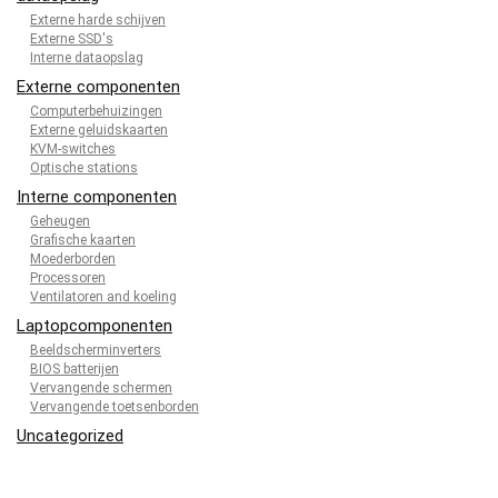
Externe harde schijven
Externe SSD's
Interne dataopslag
Externe componenten
Computerbehuizingen
Externe geluidskaarten
KVM-switches
Optische stations
Interne componenten
Geheugen
Grafische kaarten
Moederborden
Processoren
Ventilatoren and koeling
Laptopcomponenten
Beeldscherminverters
BIOS batterijen
Vervangende schermen
Vervangende toetsenborden
Uncategorized