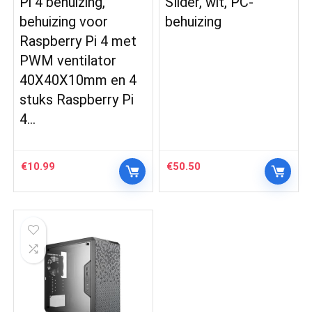
Pi 4 behuizing,
Slider, wit, PC-
behuizing voor
behuizing
Raspberry Pi 4 met
PWM ventilator
40X40X10mm en 4
stuks Raspberry Pi
4…
€
10.99
€
50.50