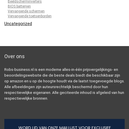
Beeldscherminverters
BIOS batterijen
Vervangende schermen
Vervangende toetsenborden
Uncategorized
Over ons
Robs-business.nl is een moderne alles-in-één prijsvergelijkings- en
beoordelingswebsite die de beste deals biedt die beschikbaar zijn
op amazon en u op de hoogte houdt via de laatst toegevoegde blogs.
Alle afbeeldingen zijn auteursrechtelijk beschermd door hun
respectievelijke eigenaren. Alle geciteerde inhoud is afgeleid van hun
respectievelijke bronnen.
WORD LID VAN ONZE MAILLIJST VOOR EXCLUSIEF