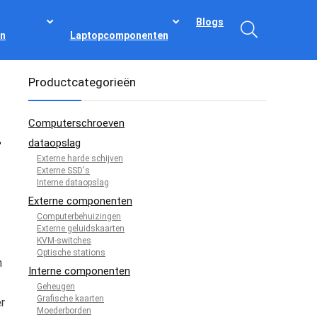
Blogs
n
Laptopcomponenten
Productcategorieën
Computerschroeven
-
dataopslag
Externe harde schijven
Externe SSD's
Interne dataopslag
Externe componenten
Computerbehuizingen
Externe geluidskaarten
KVM-switches
Optische stations
n
Interne componenten
Geheugen
Grafische kaarten
r
Moederborden