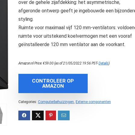
over de gehele zijafdekking: het asymmetrische,
afgeronde ontwerp geeft je ingebouwde een bijzonder
styling.
Ruimte voor maximaal vijf 120 mm-ventilators: voldoe
ruimte voor uitstekend koelvermogen met een vooraf
geïnstalleerde 120 mm ventilator aan de voorkant.
Amazon.nl Price:
€
59.00
(as of 21/05/2022 19:56 PST-
Details
)
CONTROLEER OP
AMAZON
Categories:
Computerbehuizingen
,
Externe componenten