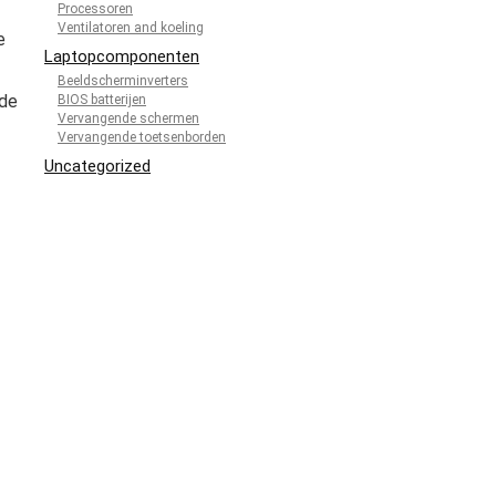
Processoren
Ventilatoren and koeling
e
Laptopcomponenten
Beeldscherminverters
nde
BIOS batterijen
Vervangende schermen
Vervangende toetsenborden
Uncategorized