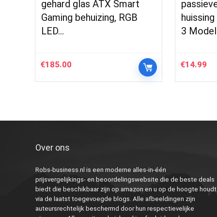
gehard glas ATX Smart
passiev
Gaming behuizing, RGB
huissing
LED…
3 Mode
€
185.00
€
14.99
Over ons
Robs-business.nl is een moderne alles-in-één
prijsvergelijkings- en beoordelingswebsite die de beste deals
biedt die beschikbaar zijn op amazon en u op de hoogte houdt
via de laatst toegevoegde blogs. Alle afbeeldingen zijn
auteursrechtelijk beschermd door hun respectievelijke