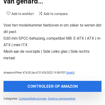
van gehard…
Add to wishlist
Add to compare
Voer het modelnummer hierboven in om zeker te weten dat
dit past.
0,60 mm SPCC-behuizing, compatibel MB: E-ATX | ATX | m-
ATX | mini-ITX
Mesh aan de voorzijde | Side Links glas | Side rechts
metaal
Amazon.nl Price:
€
74.02
(as of 21/05/2022 19:58 PST-
Details
)
CONTROLEER OP AMAZON
Categories:
Computerbehuizingen
,
Externe componenten