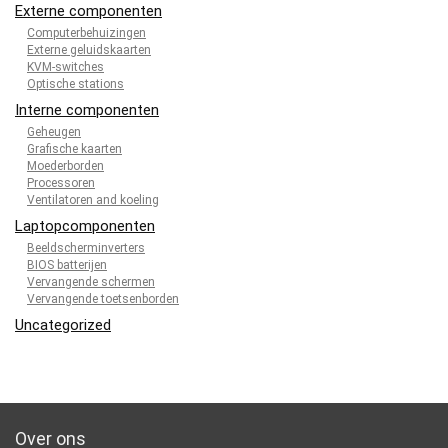
Externe componenten
Computerbehuizingen
Externe geluidskaarten
KVM-switches
Optische stations
Interne componenten
Geheugen
Grafische kaarten
Moederborden
Processoren
Ventilatoren and koeling
Laptopcomponenten
Beeldscherminverters
BIOS batterijen
Vervangende schermen
Vervangende toetsenborden
Uncategorized
Over ons