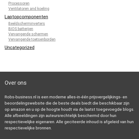
Processoren
Ventilatoren and koeling
Laptopcomponenten
Beeldscherminverters
BIOS batterijen
Vervangende schermen
Vervangende toetsenborden
Uncategorized
Over ons
Robs-business.nl is een moderne alles-in-één prijsvergelijkings- en
beoordelingswebsite die de beste deals biedt die beschikbaar zijn
op amazon en u op de hoogte houdt via de laatst toegevoegde blogs.
Alle afbeeldingen zijn auteursrechtelijk beschermd door hun
respectievelijke eigenaren. Alle geciteerde inhoud is afgeleid van hun
respectievelijke bronnen.