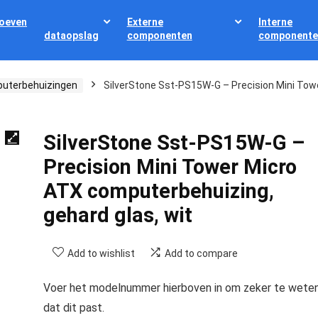
oeven
Externe
Interne
dataopslag
componenten
componente
uterbehuizingen
SilverStone Sst-PS15W-G – Precision Mini Tow
SilverStone Sst-PS15W-G –
Precision Mini Tower Micro
ATX computerbehuizing,
gehard glas, wit
Add to wishlist
Add to compare
Voer het modelnummer hierboven in om zeker te wete
dat dit past.