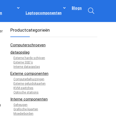
Blogs
n
Laptopcomponenten
Productcategorieën
er
Computerschroeven
dataopslag
Externe harde schijven
Externe SSD's
Interne dataopslag
Externe componenten
Computerbehuizingen
Externe geluidskaarten
KVM-switches
Optische stations
Interne componenten
n
Geheugen
Grafische kaarten
Moederborden