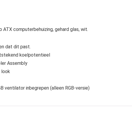
o ATX computerbehuizing, gehard glas, wit.
n dat dit past.
itstekend koelpotentieel
eler Assembly
e look
B ventilator inbegrepen (alleen RGB-versie)