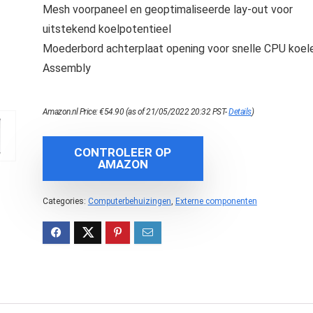
Mesh voorpaneel en geoptimaliseerde lay-out voor
uitstekend koelpotentieel
Moederbord achterplaat opening voor snelle CPU koel
Assembly
Amazon.nl Price:
€
54.90
(as of 21/05/2022 20:32 PST-
Details
)
CONTROLEER OP
AMAZON
Categories:
Computerbehuizingen
,
Externe componenten