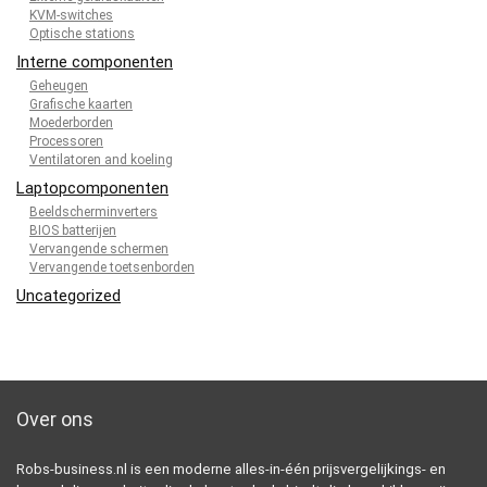
KVM-switches
Optische stations
Interne componenten
Geheugen
Grafische kaarten
Moederborden
Processoren
Ventilatoren and koeling
Laptopcomponenten
Beeldscherminverters
BIOS batterijen
Vervangende schermen
Vervangende toetsenborden
Uncategorized
Over ons
Robs-business.nl is een moderne alles-in-één prijsvergelijkings- en