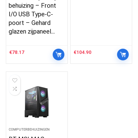
behuizing – Front
I/O USB Type-C-
poort – Gehard
glazen zijpaneel…
€
78.17
€
104.90
COMPUTERBEHUIZINGEN