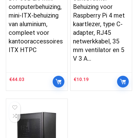
computerbehuizing,
Behuizing voor
mini-ITX-behuizing
Raspberry Pi 4 met
van aluminium,
kaartlezer, type C-
compleet voor
adapter, RJ45
kantooraccessoires
netwerkkabel, 35
ITX HTPC
mm ventilator en 5
V 3 A…
€
44.03
€
10.19