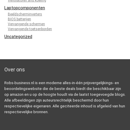
Ventilatoren and koeling
Laptopcomponenten
Beeldscherminverters
BIOS batterijen
Vervangende schermen
Vervangende toetsenborden
Uncategorized
Over ons
Robs-business.nl is een moderne alles-in-één prijsvergelijkings- en
beoordelingswebsite die de beste deals biedt die beschikbaar zijn
op amazon en u op de hoogte houdt via de laatst toegevoegde blogs.
Alle afbeeldingen zijn auteursrechtelijk beschermd door hun
respectievelijke eigenaren. Alle geciteerde inhoud is afgeleid van hun
respectievelijke bronnen.