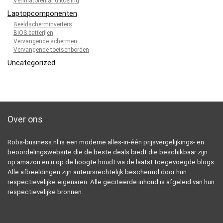
Ventilatoren and koeling
Laptopcomponenten
Beeldscherminverters
BIOS batterijen
Vervangende schermen
Vervangende toetsenborden
Uncategorized
Over ons
Robs-business.nl is een moderne alles-in-één prijsvergelijkings- en
beoordelingswebsite die de beste deals biedt die beschikbaar zijn
op amazon en u op de hoogte houdt via de laatst toegevoegde blogs.
Alle afbeeldingen zijn auteursrechtelijk beschermd door hun
respectievelijke eigenaren. Alle geciteerde inhoud is afgeleid van hun
respectievelijke bronnen.