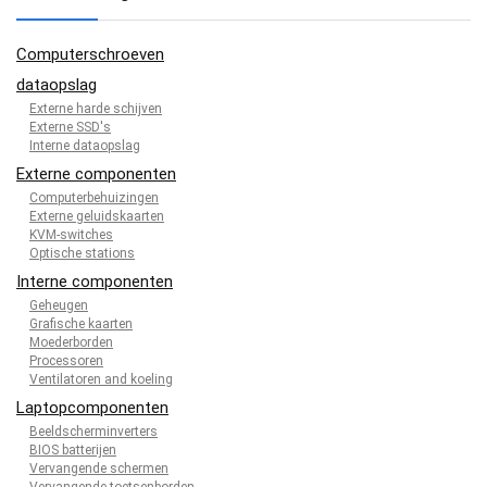
Computerschroeven
dataopslag
Externe harde schijven
Externe SSD's
Interne dataopslag
Externe componenten
Computerbehuizingen
Externe geluidskaarten
KVM-switches
Optische stations
Interne componenten
Geheugen
Grafische kaarten
Moederborden
Processoren
Ventilatoren and koeling
Laptopcomponenten
Beeldscherminverters
BIOS batterijen
Vervangende schermen
Vervangende toetsenborden