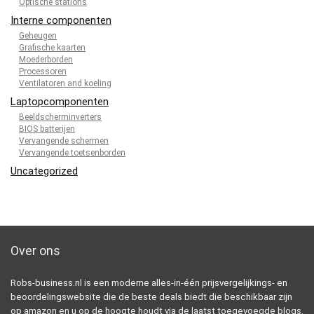
Optische stations
Interne componenten
Geheugen
Grafische kaarten
Moederborden
Processoren
Ventilatoren and koeling
Laptopcomponenten
Beeldscherminverters
BIOS batterijen
Vervangende schermen
Vervangende toetsenborden
Uncategorized
Over ons
Robs-business.nl is een moderne alles-in-één prijsvergelijkings- en
beoordelingswebsite die de beste deals biedt die beschikbaar zijn
op amazon en u op de hoogte houdt via de laatst toegevoegde blogs.