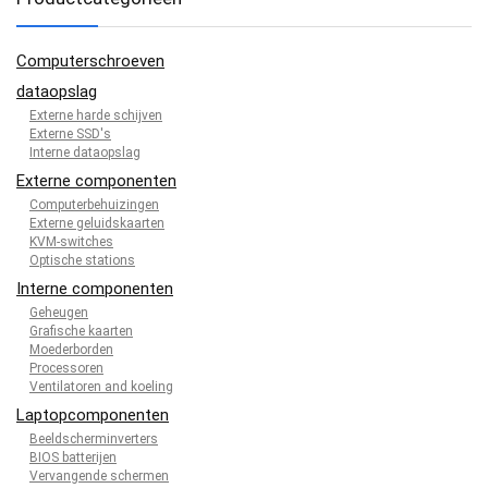
Computerschroeven
dataopslag
Externe harde schijven
Externe SSD's
Interne dataopslag
Externe componenten
Computerbehuizingen
Externe geluidskaarten
KVM-switches
Optische stations
Interne componenten
Geheugen
Grafische kaarten
Moederborden
Processoren
Ventilatoren and koeling
Laptopcomponenten
Beeldscherminverters
BIOS batterijen
Vervangende schermen