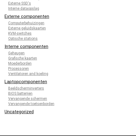
Externe SSD's
Interne dataopslag
Externe componenten
Computerbehuizingen
Externe geluidskaarten
KVM-switches
Optische stations
Interne componenten
Geheugen
Grafische kaarten
Moederborden
Processoren
Ventilatoren and koeling
Laptopcomponenten
Beeldscherminverters
BIOS batterijen
Vervangende schermen
Vervangende toetsenborden
Uncategorized