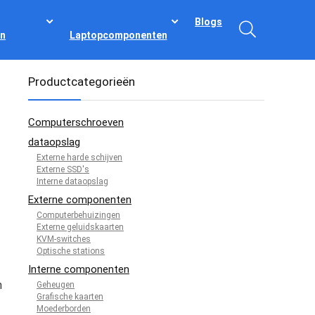
Blogs
n
Laptopcomponenten
Productcategorieën
Computerschroeven
dataopslag
Externe harde schijven
Externe SSD's
Interne dataopslag
Externe componenten
Computerbehuizingen
Externe geluidskaarten
KVM-switches
Optische stations
Interne componenten
n
Geheugen
Grafische kaarten
Moederborden