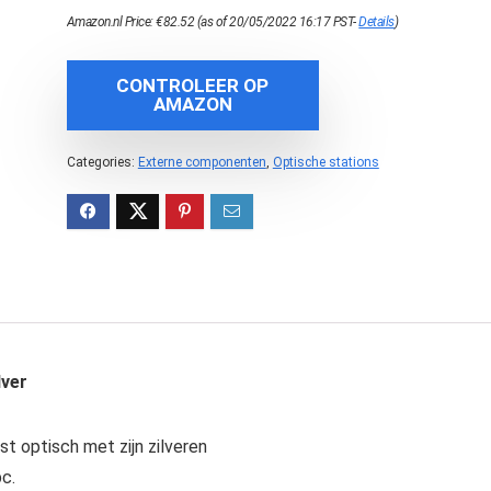
Amazon.nl Price:
€
82.52
(as of 20/05/2022 16:17 PST-
Details
)
CONTROLEER OP
AMAZON
Categories:
Externe componenten
,
Optische stations
lver
st optisch met zijn zilveren
c.