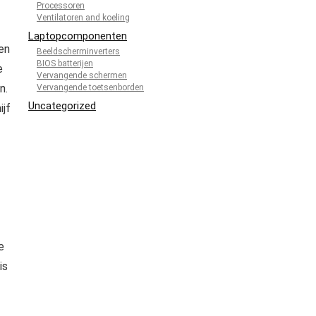
Processoren
Ventilatoren and koeling
Laptopcomponenten
en
Beeldscherminverters
BIOS batterijen
e
Vervangende schermen
n.
Vervangende toetsenborden
Uncategorized
ijf
e
is