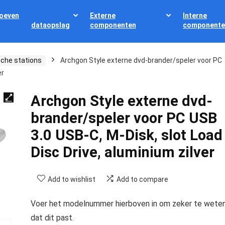
oeven
Externe
Interne
dataopslag
componenten
componente
sche stations
Archgon Style externe dvd-brander/speler voor PC
er
Archgon Style externe dvd-
brander/speler voor PC USB
3.0 USB-C, M-Disk, slot Load
Disc Drive, aluminium zilver
Add to wishlist
Add to compare
Voer het modelnummer hierboven in om zeker te wete
dat dit past.