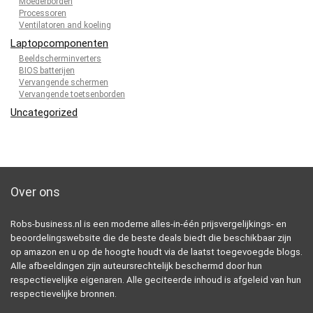
Moederborden
Processoren
Ventilatoren and koeling
Laptopcomponenten
Beeldscherminverters
BIOS batterijen
Vervangende schermen
Vervangende toetsenborden
Uncategorized
Over ons
Robs-business.nl is een moderne alles-in-één prijsvergelijkings- en
beoordelingswebsite die de beste deals biedt die beschikbaar zijn
op amazon en u op de hoogte houdt via de laatst toegevoegde blogs.
Alle afbeeldingen zijn auteursrechtelijk beschermd door hun
respectievelijke eigenaren. Alle geciteerde inhoud is afgeleid van hun
respectievelijke bronnen.