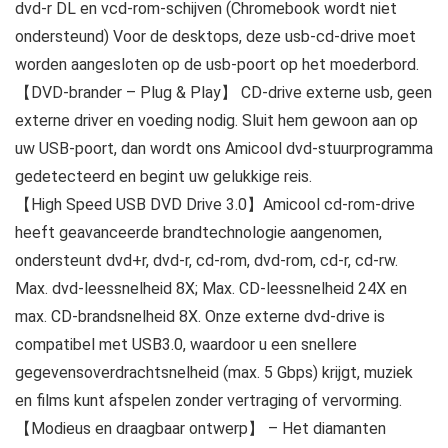
dvd-r DL en vcd-rom-schijven (Chromebook wordt niet
ondersteund) Voor de desktops, deze usb-cd-drive moet
worden aangesloten op de usb-poort op het moederbord.
【DVD-brander – Plug & Play】 CD-drive externe usb, geen
externe driver en voeding nodig. Sluit hem gewoon aan op
uw USB-poort, dan wordt ons Amicool dvd-stuurprogramma
gedetecteerd en begint uw gelukkige reis.
【High Speed ​​USB DVD Drive 3.0】Amicool cd-rom-drive
heeft geavanceerde brandtechnologie aangenomen,
ondersteunt dvd+r, dvd-r, cd-rom, dvd-rom, cd-r, cd-rw.
Max. dvd-leessnelheid 8X; Max. CD-leessnelheid 24X en
max. CD-brandsnelheid 8X. Onze externe dvd-drive is
compatibel met USB3.0, waardoor u een snellere
gegevensoverdrachtsnelheid (max. 5 Gbps) krijgt, muziek
en films kunt afspelen zonder vertraging of vervorming.
【Modieus en draagbaar ontwerp】 – Het diamanten