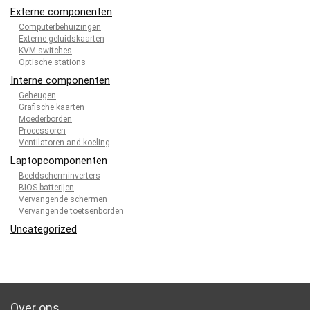
Externe componenten
Computerbehuizingen
Externe geluidskaarten
KVM-switches
Optische stations
Interne componenten
Geheugen
Grafische kaarten
Moederborden
Processoren
Ventilatoren and koeling
Laptopcomponenten
Beeldscherminverters
BIOS batterijen
Vervangende schermen
Vervangende toetsenborden
Uncategorized
Over ons