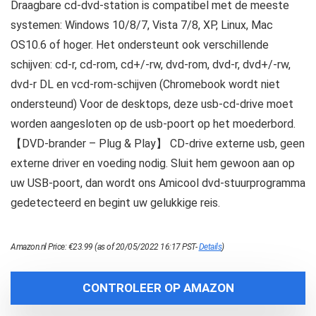
Draagbare cd-dvd-station is compatibel met de meeste
systemen: Windows 10/8/7, Vista 7/8, XP, Linux, Mac
OS10.6 of hoger. Het ondersteunt ook verschillende
schijven: cd-r, cd-rom, cd+/-rw, dvd-rom, dvd-r, dvd+/-rw,
dvd-r DL en vcd-rom-schijven (Chromebook wordt niet
ondersteund) Voor de desktops, deze usb-cd-drive moet
worden aangesloten op de usb-poort op het moederbord.
【DVD-brander – Plug & Play】 CD-drive externe usb, geen
externe driver en voeding nodig. Sluit hem gewoon aan op
uw USB-poort, dan wordt ons Amicool dvd-stuurprogramma
gedetecteerd en begint uw gelukkige reis.
Amazon.nl Price:
€
23.99
(as of 20/05/2022 16:17 PST-
Details
)
CONTROLEER OP AMAZON