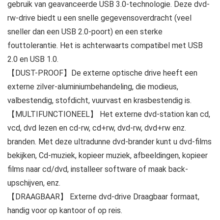
gebruik van geavanceerde USB 3.0-technologie. Deze dvd-
rw-drive biedt u een snelle gegevensoverdracht (veel
sneller dan een USB 2.0-poort) en een sterke
fouttolerantie. Het is achterwaarts compatibel met USB
2.0 en USB 1.0.
【DUST-PROOF】De externe optische drive heeft een
externe zilver-aluminiumbehandeling, die modieus,
valbestendig, stofdicht, vuurvast en krasbestendig is.
【MULTIFUNCTIONEEL】 Het externe dvd-station kan cd,
vcd, dvd lezen en cd-rw, cd+rw, dvd-rw, dvd+rw enz.
branden. Met deze ultradunne dvd-brander kunt u dvd-films
bekijken, Cd-muziek, kopieer muziek, afbeeldingen, kopieer
films naar cd/dvd, installeer software of maak back-
upschijven, enz.
【DRAAGBAAR】 Externe dvd-drive Draagbaar formaat,
handig voor op kantoor of op reis.