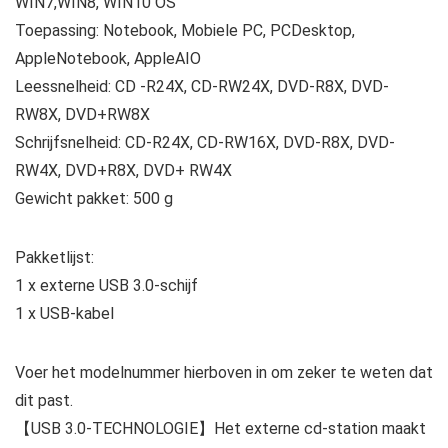
WIN7,WIN8, WIN10 OS
Toepassing: Notebook, Mobiele PC, PCDesktop,
AppleNotebook, AppleAIO
Leessnelheid: CD -R24X, CD-RW24X, DVD-R8X, DVD-
RW8X, DVD+RW8X
Schrijfsnelheid: CD-R24X, CD-RW16X, DVD-R8X, DVD-
RW4X, DVD+R8X, DVD+ RW4X
Gewicht pakket: 500 g
Pakketlijst:
1 x externe USB 3.0-schijf
1 x USB-kabel
Voer het modelnummer hierboven in om zeker te weten dat
dit past.
【USB 3.0-TECHNOLOGIE】Het externe cd-station maakt