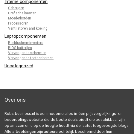
Interne componenten
Geheugen
Grafische kaarten
Moederborden
Processoren
Ventilatoren and koeling
Laptopcomponenten
Beeldscherminverters
BIOS batterijen
Vervangende schermen
Vervangende toetsenborden
Uncategorized
Over ons
Robs-business.nl is een moderne alles-in-één prijsvergelijkings- en
beoordelingswebsite die de beste deals biedt die beschikbaar zijn
op amazon en u op de hoogte houdt via de laatst toegevoegde blogs.
Alle afbeeldingen zijn auteursrechtelijk beschermd door hun