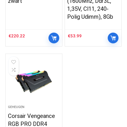
zwart
(1600Mhz, Ddr3L,
1,35V, Cl11, 240-
Polig Udimm), 8Gb
€
220.22
€
53.99
GEHEUGEN
Corsair Vengeance
RGB PRO DDR4