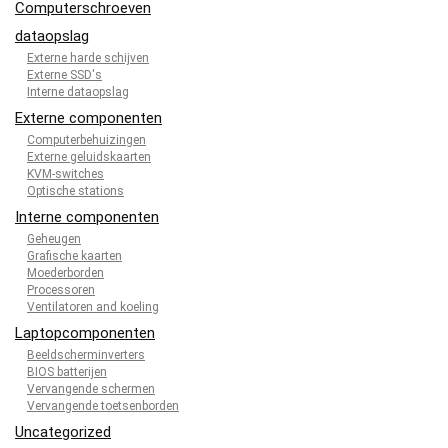
Computerschroeven
dataopslag
Externe harde schijven
Externe SSD's
Interne dataopslag
Externe componenten
Computerbehuizingen
Externe geluidskaarten
KVM-switches
Optische stations
Interne componenten
Geheugen
Grafische kaarten
Moederborden
Processoren
Ventilatoren and koeling
Laptopcomponenten
Beeldscherminverters
BIOS batterijen
Vervangende schermen
Vervangende toetsenborden
Uncategorized