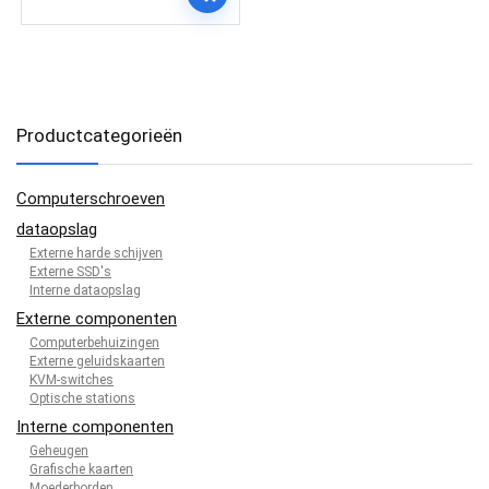
Productcategorieën
Computerschroeven
dataopslag
Externe harde schijven
Externe SSD's
Interne dataopslag
Externe componenten
Computerbehuizingen
Externe geluidskaarten
KVM-switches
Optische stations
Interne componenten
Geheugen
Grafische kaarten
Moederborden