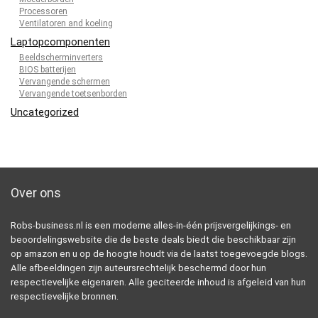
Processoren
Ventilatoren and koeling
Laptopcomponenten
Beeldscherminverters
BIOS batterijen
Vervangende schermen
Vervangende toetsenborden
Uncategorized
Over ons
Robs-business.nl is een moderne alles-in-één prijsvergelijkings- en
beoordelingswebsite die de beste deals biedt die beschikbaar zijn
op amazon en u op de hoogte houdt via de laatst toegevoegde blogs.
Alle afbeeldingen zijn auteursrechtelijk beschermd door hun
respectievelijke eigenaren. Alle geciteerde inhoud is afgeleid van hun
respectievelijke bronnen.