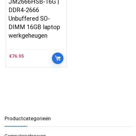
JM2666HSB-16G |
DDR4-2666
Unbuffered SO-
DIMM 16GB laptop
werkgeheugen
€
76.95
Productcategorieën
Computerschroeven