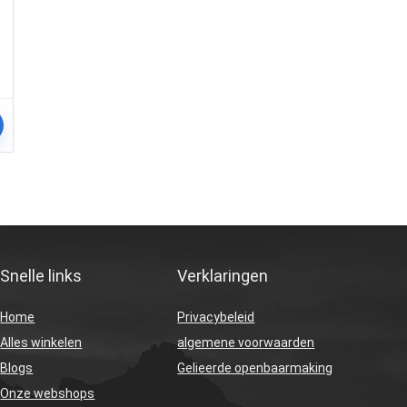
Snelle links
Verklaringen
Home
Privacybeleid
Alles winkelen
algemene voorwaarden
Blogs
Gelieerde openbaarmaking
Onze webshops