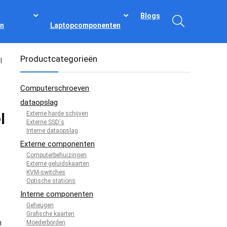
Blogs
n
Laptopcomponenten
Productcategorieën
l
Computerschroeven
dataopslag
Externe harde schijven
l
Externe SSD's
Interne dataopslag
Externe componenten
Computerbehuizingen
Externe geluidskaarten
KVM-switches
Optische stations
Interne componenten
Geheugen
Grafische kaarten
n
Moederborden