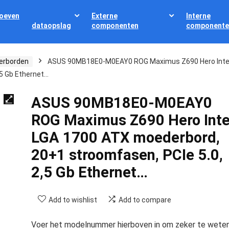
oeven
Externe
Interne
dataopslag
componenten
componente
erborden
ASUS 90MB18E0-M0EAY0 ROG Maximus Z690 Hero Inte
5 Gb Ethernet…
ASUS 90MB18E0-M0EAY0
ROG Maximus Z690 Hero Inte
LGA 1700 ATX moederbord,
20+1 stroomfasen, PCIe 5.0,
2,5 Gb Ethernet…
Add to wishlist
Add to compare
Voer het modelnummer hierboven in om zeker te wete