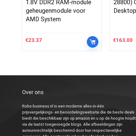
1.8V DDR2 RAM-module
28800) 
geheugenmodule voor
Desktop
AMD System
€
23.37
€
163.00
Over ons
Robs-business.nl is een moderne alles-in-één
prijsvergelijkings- en beoordelingswebsite die de beste deals
biedt die beschikbaar zijn op amazon en u op de hoogte houdt
via de laatst toegevoegde blogs. Alle afbeeldingen zijn
auteursrechtelijk beschermd door hun respectievelijke