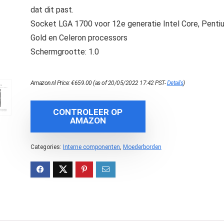
dat dit past.
Socket LGA 1700 voor 12e generatie Intel Core, Penti
Gold en Celeron processors
Schermgrootte: 1.0
Amazon.nl Price:
€
659.00
(as of 20/05/2022 17:42 PST-
Details
)
CONTROLEER OP
AMAZON
Categories:
Interne componenten
,
Moederborden