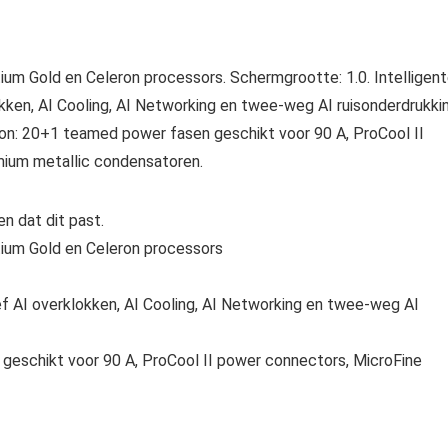
ium Gold en Celeron processors. Schermgrootte: 1.0. Intelligen
okken, AI Cooling, AI Networking en twee-weg AI ruisonderdrukki
on: 20+1 teamed power fasen geschikt voor 90 A, ProCool II
mium metallic condensatoren.
n dat dit past.
tium Gold en Celeron processors
ief AI overklokken, AI Cooling, AI Networking en twee-weg AI
eschikt voor 90 A, ProCool II power connectors, MicroFine