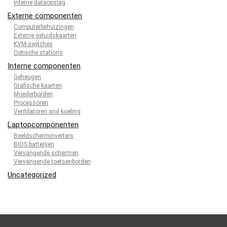
Interne dataopslag
Externe componenten
Computerbehuizingen
Externe geluidskaarten
KVM-switches
Optische stations
Interne componenten
Geheugen
Grafische kaarten
Moederborden
Processoren
Ventilatoren and koeling
Laptopcomponenten
Beeldscherminverters
BIOS batterijen
Vervangende schermen
Vervangende toetsenborden
Uncategorized