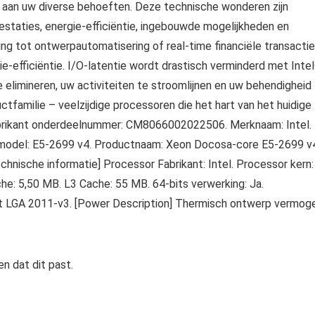
t aan uw diverse behoeften. Deze technische wonderen zijn
staties, energie-efficiëntie, ingebouwde mogelijkheden en
ing tot ontwerpautomatisering of real-time financiële transactie
rgie-efficiëntie. I/O-latentie wordt drastisch verminderd met Inte
 elimineren, uw activiteiten te stroomlijnen en uw behendigheid
familie – veelzijdige processoren die het hart van het huidige
Fabrikant onderdeelnummer: CM8066002022506. Merknaam: Intel.
ctmodel: E5-2699 v4. Productnaam: Xeon Docosa-core E5-2699 v
hnische informatie] Processor Fabrikant: Intel. Processor kern:
he: 5,50 MB. L3 Cache: 55 MB. 64-bits verwerking: Ja.
t LGA 2011-v3. [Power Description] Thermisch ontwerp vermoge
n dat dit past.