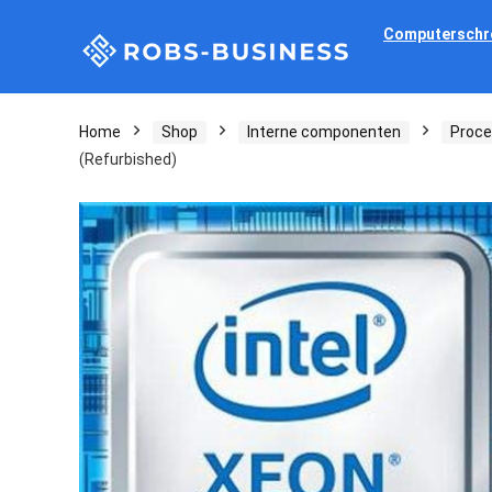
Computerschr
Home
Shop
Interne componenten
Proce
(Refurbished)