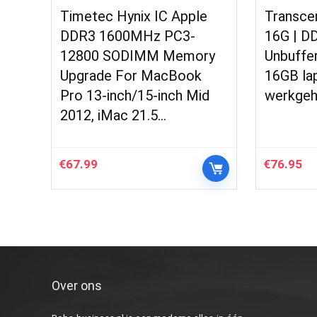
Timetec Hynix IC Apple
Transc
DDR3 1600MHz PC3-
16G | D
12800 SODIMM Memory
Unbuffe
Upgrade For MacBook
16GB la
Pro 13-inch/15-inch Mid
werkge
2012, iMac 21.5…
€
67.99
€
76.95
Over ons