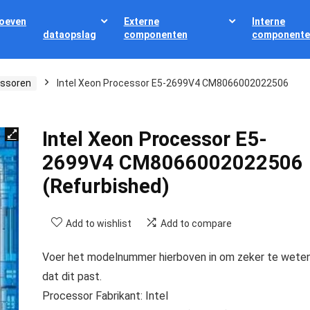
oeven
Externe
Interne
dataopslag
componenten
componente
ssoren
Intel Xeon Processor E5-2699V4 CM8066002022506
Intel Xeon Processor E5-
2699V4 CM8066002022506
(Refurbished)
Add to wishlist
Add to compare
Voer het modelnummer hierboven in om zeker te wete
dat dit past.
Processor Fabrikant: Intel