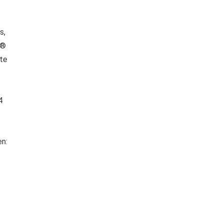
s,
l®
 te
4
n: