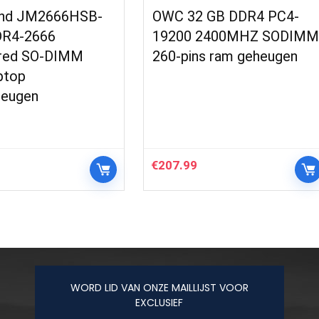
end JM2666HSB-
OWC 32 GB DDR4 PC4-
DR4-2666
19200 2400MHZ SODIM
red SO-DIMM
260-pins ram geheugen
ptop
heugen
€
207.99
WORD LID VAN ONZE MAILLIJST VOOR
EXCLUSIEF