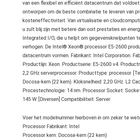
van een flexibel en efficiënt datacentrum dat voldoe
ontworpen om de beste combinatie te leveren van pre
kosteneffectiviteit. Van virtualisatie en cloudcomput
u zult blij zijn met betere dan ooit prestaties en ene
Integrated I/O, die u helpt om gegevensknelpunten te
verhogen. De Intel® Xeon® processor E5-2600 product
datacentrum vormen. Fabrikant: Intel Corporation. 
Productlijn: Xeon. Productserie: E5-2600 v4. Produ
2,2 GHz serverprocessor. Producttype: processor. [Tec
Docosa-kern (22 kern). Kloksnelheid: 2,20 GHz. L2 Cac
Procestechnologie: 14 nm. Processor Socket: Socke
145 W. [Diversen] Compatibiliteit: Server.
Voer het modelnummer hierboven in om zeker te wete
Processor Fabrikant: Intel
Processor kern: Docosa-kern (22 kern)