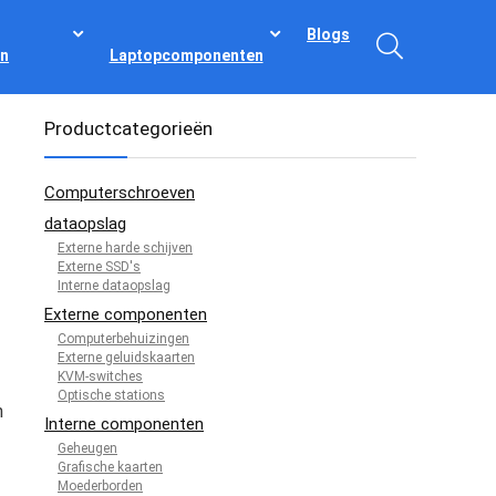
Blogs
n
Laptopcomponenten
Productcategorieën
Computerschroeven
dataopslag
Externe harde schijven
Externe SSD's
Interne dataopslag
Externe componenten
Computerbehuizingen
Externe geluidskaarten
KVM-switches
Optische stations
n
Interne componenten
Geheugen
Grafische kaarten
Moederborden