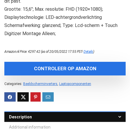
dit past.
Grootte: 15,6″; Max. resolutie: FHD (1920×1080);
Displaytechnologie: LED-achtergrondverlichting
Schermafwerking: glanzend; Type: Lcd-scherm + Touch
Digitizer Montage Alleen;
Amazon.nl Price:
€
297.42
(as of 20/05/2022 17:55 PST-
Details
)
CONTROLEER OP AMAZON
Categories:
Beeldscherminverters
,
Laptopcomponenten
Description
Additional information