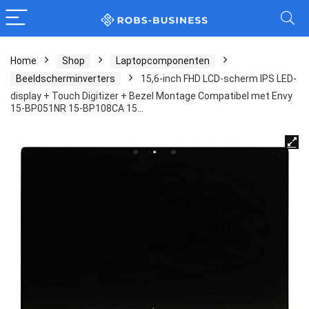
Home
Shop
Laptopcomponenten
Beeldscherminverters
15,6-inch FHD LCD-scherm IPS LED-
display + Touch Digitizer + Bezel Montage Compatibel met Envy
15-BP051NR 15-BP108CA 15…