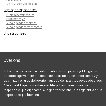
Ventilatoren and koeling
Laptopcomponenten
Beeldscherminverters
BIOS batterijen
Vervangende schermen
Vervangende toetsenborden
Uncategorized
Over ons
Robs-business.nl is een moderne alles-in-één prijsvergelijkings- en
beoordelingswebsite die de beste deals biedt die beschikbaar zijn
op amazon en u op de hoogte houdt via de laatst toegevoegde blogs.
Alle afbeeldingen zijn auteursrechtelijk beschermd door hun
respectievelijke eigenaren. Alle geciteerde inhoud is afgeleid van hun
respectievelijke bronnen.