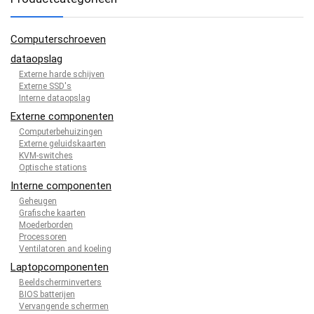
Computerschroeven
dataopslag
Externe harde schijven
Externe SSD's
Interne dataopslag
Externe componenten
Computerbehuizingen
Externe geluidskaarten
KVM-switches
Optische stations
Interne componenten
Geheugen
Grafische kaarten
Moederborden
Processoren
Ventilatoren and koeling
Laptopcomponenten
Beeldscherminverters
BIOS batterijen
Vervangende schermen