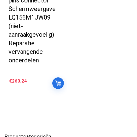
pins connector
Schermweergave
LQ156M1JW09
(niet-
aanraakgevoelig)
Reparatie
vervangende
onderdelen
€
260.24
Productcategorieën