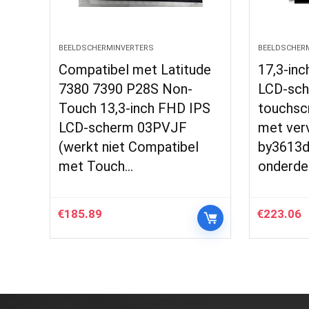
BEELDSCHERMINVERTERS
BEELDSCHER
Compatibel met Latitude
17,3-in
7380 7390 P28S Non-
LCD-sch
Touch 13,3-inch FHD IPS
touchsc
LCD-scherm 03PVJF
met ver
(werkt niet Compatibel
by3613d
met Touch…
onderde
€
185.89
€
223.06