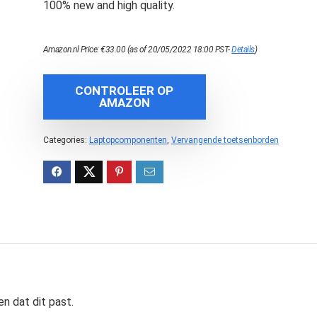
100% new and high quality.
Amazon.nl Price:
€
33.00
(as of 20/05/2022 18:00 PST-
Details
)
CONTROLEER OP
AMAZON
Categories:
Laptopcomponenten
,
Vervangende toetsenborden
n dat dit past.