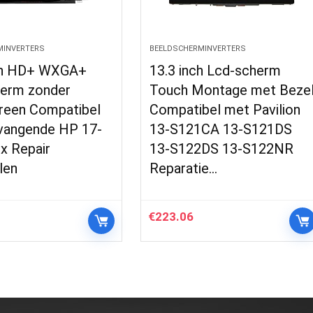
MINVERTERS
BEELDSCHERMINVERTERS
ch HD+ WXGA+
13.3 inch Lcd-scherm
erm zonder
Touch Montage met Beze
reen Compatibel
Compatibel met Pavilion
vangende HP 17-
13-S121CA 13-S121DS
x Repair
13-S122DS 13-S122NR
len
Reparatie…
€
223.06