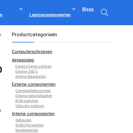
Blogs
n
Laptopcomponenten
Productcategorieën
P
Computerschroeven
dataopslag
Externe harde schijven
0
Externe SSD's
Interne dataopslag
Externe componenten
Computerbehuizingen
Externe geluidskaarten
KVM-switches
Optische stations
n
Interne componenten
Geheugen
Grafische kaarten
Moederborden