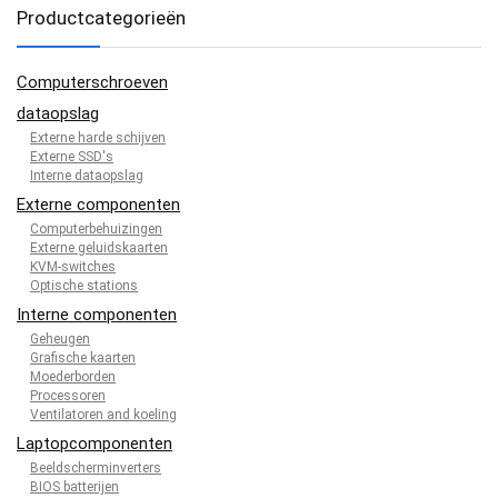
Productcategorieën
Computerschroeven
dataopslag
Externe harde schijven
Externe SSD's
Interne dataopslag
Externe componenten
Computerbehuizingen
Externe geluidskaarten
KVM-switches
Optische stations
Interne componenten
Geheugen
Grafische kaarten
Moederborden
Processoren
Ventilatoren and koeling
Laptopcomponenten
Beeldscherminverters
BIOS batterijen