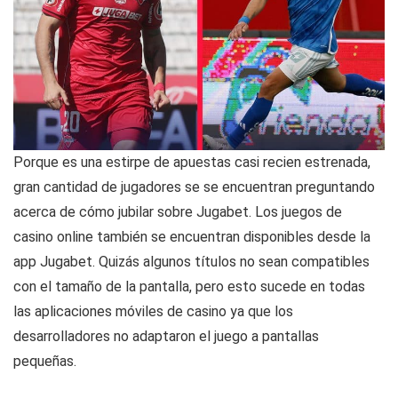
Porque es una estirpe de apuestas casi recien estrenada,
gran cantidad de jugadores se se encuentran preguntando
acerca de cómo jubilar sobre Jugabet. Los juegos de
casino online también se encuentran disponibles desde la
app Jugabet. Quizás algunos títulos no sean compatibles
con el tamaño de la pantalla, pero esto sucede en todas
las aplicaciones móviles de casino ya que los
desarrolladores no adaptaron el juego a pantallas
pequeñas.