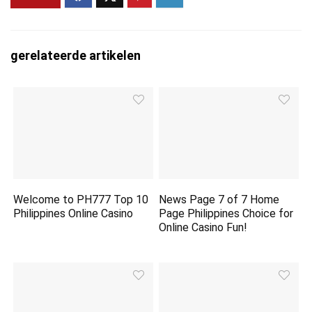
gerelateerde artikelen
Welcome to PH777 Top 10
News Page 7 of 7 Home
Philippines Online Casino
Page Philippines Choice for
Online Casino Fun!