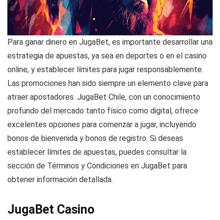
Para ganar dinero en JugaBet, es importante desarrollar una
estrategia de apuestas, ya sea en deportes o en el casino
online, y establecer límites para jugar responsablemente.
Las promociones han sido siempre un elemento clave para
atraer apostadores. JugaBet Chile, con un conocimiento
profundo del mercado tanto físico como digital, ofrece
excelentes opciones para comenzar a jugar, incluyendo
bonos de bienvenida y bonos de registro. Si deseas
establecer límites de apuestas, puedes consultar la
sección de Términos y Condiciones en JugaBet para
obtener información detallada.
JugaBet Casino