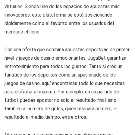
virtuales. Siendo uno de los espacios de apuestas más
innovadores, esta plataforma se está posicionando
rápidamente como el favorito entre los usuarios del
mercado chileno.
Con una oferta que combina apuestas deportivas de primer
nivel y juegos de casino emocionantes, JugaBet garantiza
entretenimiento para todos los gustos. Tanto si eres un
fanático de los deportes como un apasionado de los
juegos de casino, aquí encontrarás todo lo que necesitas
para disfrutar al máximo. Por ejemplo, en un partido de
fútbol, puedes apostar no solo al resultado final, sino
también al número de goles, quién marcará primero, el
resultado al medio tiempo, entre otros.
Mi experiencia también coincide con algunos malos