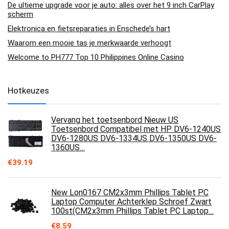
De ultieme upgrade voor je auto: alles over het 9 inch CarPlay
scherm
Elektronica en fietsreparaties in Enschede’s hart
Waarom een mooie tas je merkwaarde verhoogt
Welcome to PH777 Top 10 Philippines Online Casino
Hotkeuzes
Vervang het toetsenbord Nieuw US
Toetsenbord Compatibel met HP DV6-1240US
DV6-1280US DV6-1334US DV6-1350US DV6-
1360US…
€
39.19
New Lon0167 CM2x3mm Phillips Tablet PC
Laptop Computer Achterklep Schroef Zwart
100st(CM2x3mm Phillips Tablet PC Laptop…
€
8.59