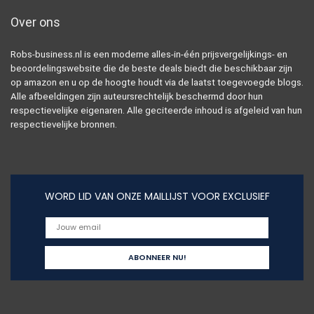
Over ons
Robs-business.nl is een moderne alles-in-één prijsvergelijkings- en
beoordelingswebsite die de beste deals biedt die beschikbaar zijn
op amazon en u op de hoogte houdt via de laatst toegevoegde blogs.
Alle afbeeldingen zijn auteursrechtelijk beschermd door hun
respectievelijke eigenaren. Alle geciteerde inhoud is afgeleid van hun
respectievelijke bronnen.
WORD LID VAN ONZE MAILLIJST VOOR EXCLUSIEF