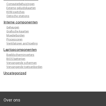
Computerbehuizingen
Externe geluidskaarten
KVM-switches
Optische stations
Interne componenten
Geheugen
Grafische kaarten
Moederborden
Processoren
Ventilatoren and koeling
Laptopcomponenten
Beeldscherminverters
BIOS batterijen
Vervangende schermen
Vervangende toetsenborden
Uncategorized
Over ons