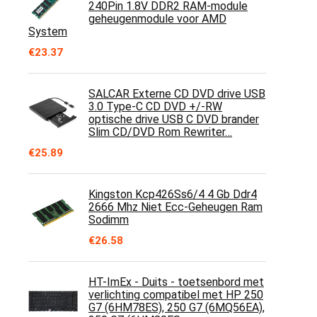
240Pin 1.8V DDR2 RAM-module
geheugenmodule voor AMD
System
€
23.37
SALCAR Externe CD DVD drive USB
3.0 Type-C CD DVD +/-RW
optische drive USB C DVD brander
Slim CD/DVD Rom Rewriter…
€
25.89
Kingston Kcp426Ss6/4 4 Gb Ddr4
2666 Mhz Niet Ecc-Geheugen Ram
Sodimm
€
26.58
HT-ImEx - Duits - toetsenbord met
verlichting compatibel met HP 250
G7 (6HM78ES), 250 G7 (6MQ56EA),