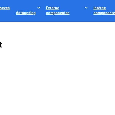
oeven
Externe
Interne
dataopslag
componenten
componente
t